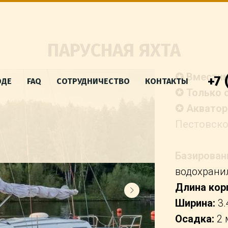
ПАРУСНАЯ ЯХТА
✪ Вмести
+7 
ОДЕ
FAQ
СОТРУДНИЧЕСТВО
КОНТАКТЫ
✪ Только 
✪ Акватор
Пестовско
Базирован
водохран
Длина кор
Ширина:
3.
Осадка:
2 