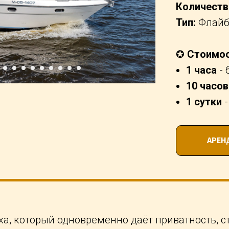
Количеств
Тип:
Флайб
✪
Стоимос
1 часа
- 
10 часов
1 сутки
-
АРЕН
а, который одновременно даёт приватность, с